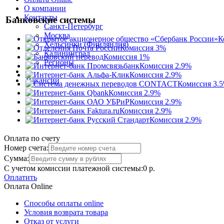
О компании
Контакты
Банковские системы
Санкт-Петербург
Москва
К
Хельсинки (Финляндия)
Комиссия 3%
Калининград
Комиссия 1%
Регионы
Комиссия 2.9%
Комиссия 2.9%
Вакансии
Комиссия 3.
Комиссия 2.9%
Комиссия 2.9%
Комиссия 2.9%
Комиссия 2.9%
Оплата по счету
Номер счета:
Сумма:
C учетом комиссии платежной системы:
0 р.
Оплатить
Оплата Online
Способы оплаты online
Условия возврата товара
Отказ от услуги