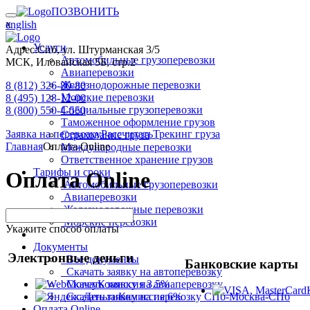
ПОЗВОНИТЬ
х
english
Услуги
Адрес:
Спб, ул. Штурманская 3/5
Автомобильные грузоперевозки
МСК, Иловайская 5Б, стр.2
Авиаперевозки
Железнодорожные перевозки
8 (812) 326-80-80
Морские перевозки
8 (495) 128-12-00
Специальные грузоперевозки
8 (800) 550-4-550
Таможенное оформление грузов
Заявка на перевозку
Рассчитать
Трекинг груза
Страхование груза
Главная
Оплата Online
Международные перевозки
Ответственное хранение грузов
Тарифы и сроки
Оплата Online
Автомобильные грузоперевозки
Авиаперевозки
Железнодорожные перевозки
Морские перевозки
Укажите способ оплаты
Документы
Электронные деньги
Все документы
Банковские карты
Скачать заявку на автоперевозку
Скачать заявку на авиаперевозку
Комиссия 3.5%
Скачать заявку на перевозку СПб-Москва-СПб
Комиссия 6%
Оплата Online