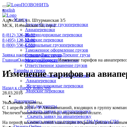
ПОЗВОНИТЬ
х
english
Услуги
Адрес:
Спб, ул. Штурманская 3/5
Автомобильные грузоперевозки
МСК, Иловайская 5Б, стр.2
Авиаперевозки
Железнодорожные перевозки
8 (812) 326-80-80
Морские перевозки
8 (495) 128-12-00
Специальные грузоперевозки
8 (800) 550-4-550
Таможенное оформление грузов
Заявка на перевозку
Рассчитать
Трекинг груза
Страхование груза
Главная
О компании
Новости
Изменение тарифов на авиаперевоз
Международные перевозки
Ответственное хранение грузов
Тарифы и сроки
Изменение тарифов на авиапе
Автомобильные грузоперевозки
Авиаперевозки
Железнодорожные перевозки
Назад к списку новостей
Морские перевозки
28.03.2016
Документы
Уважаемые клиенты.
Все документы
С 1 апреля 2016 г. У Авиакомпаний, входящих в группу компа
Скачать заявку на автоперевозку
Увеличен минимальный сбор, подлежащий оплате.
Скачать заявку на авиаперевозку
Скачать заявку на перевозку СПб-Москва-СПб
На период весенне-летней навигации открыты рейсы по новым 
Оплата Online