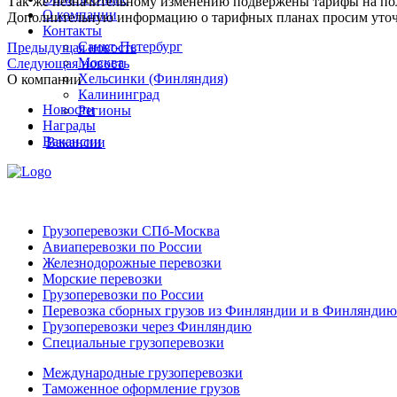
Так же незначительному изменению подвержены тарифы на полу
О компании
Дополнительную информацию о тарифных планах просим уточн
Контакты
Санкт-Петербург
Предыдущая новость
Москва
Следующая новость
Хельсинки (Финляндия)
О компании
Калининград
Новости
Регионы
Награды
Вакансии
Вакансии
Грузоперевозки СПб-Москва
Авиаперевозки по России
Железнодорожные перевозки
Морские перевозки
Грузоперевозки по России
Перевозка сборных грузов из Финляндии и в Финляндию
Грузоперевозки через Финляндию
Специальные грузоперевозки
Международные грузоперевозки
Таможенное оформление грузов