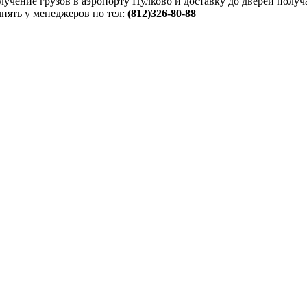
чение грузов в аэропорту Пулково и доставку до дверей получа
ять у менеджеров по тел:
(812)326-80-88