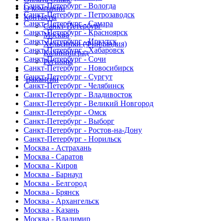
Санкт-Петербург - Вологда
О компании
Санкт-Петербург - Петрозаводск
Контакты
Санкт-Петербург - Самара
Санкт-Петербург
Санкт-Петербург - Красноярск
Москва
Санкт-Петербург - Иркутск
Хельсинки (Финляндия)
Санкт-Петербург - Хабаровск
Калининград
Санкт-Петербург - Сочи
Регионы
Санкт-Петербург - Новосибирск
Санкт-Петербург - Сургут
Вакансии
Санкт-Петербург - Челябинск
Санкт-Петербург - Владивосток
Санкт-Петербург - Великий Новгород
Санкт-Петербург - Омск
Санкт-Петербург - Выборг
Санкт-Петербург - Ростов-на-Дону
Санкт-Петербург - Норильск
Москва - Астрахань
Москва - Саратов
Москва - Киров
Москва - Барнаул
Москва - Белгород
Москва - Брянск
Москва - Архангельск
Москва - Казань
Москва - Владимир