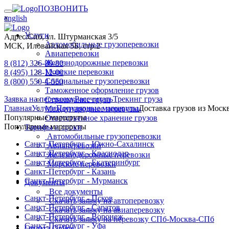
ПОЗВОНИТЬ
х
english
Услуги
Адрес:
Спб, ул. Штурманская 3/5
Автомобильные грузоперевозки
МСК, Иловайская 5Б, стр.2
Авиаперевозки
Железнодорожные перевозки
8 (812) 326-80-80
Морские перевозки
8 (495) 128-12-00
Специальные грузоперевозки
8 (800) 550-4-550
Таможенное оформление грузов
Заявка на перевозку
Рассчитать
Трекинг груза
Страхование груза
Главная
Услуги
Популярные маршруты
Доставка грузов из Моск
Международные перевозки
Популярные маршруты
Ответственное хранение грузов
Популярные маршруты
Тарифы и сроки
Автомобильные грузоперевозки
Санкт-Петербург - Южно-Сахалинск
Авиаперевозки
Санкт-Петербург - Краснодар
Железнодорожные перевозки
Санкт-Петербург - Екатеринбург
Морские перевозки
Санкт-Петербург - Казань
Санкт-Петербург - Мурманск
Документы
Все документы
Санкт-Петербург - Псков
Скачать заявку на автоперевозку
Санкт-Петербург - Саратов
Скачать заявку на авиаперевозку
Санкт-Петербург - Воронеж
Скачать заявку на перевозку СПб-Москва-СПб
Санкт-Петербург - Уфа
Оплата Online