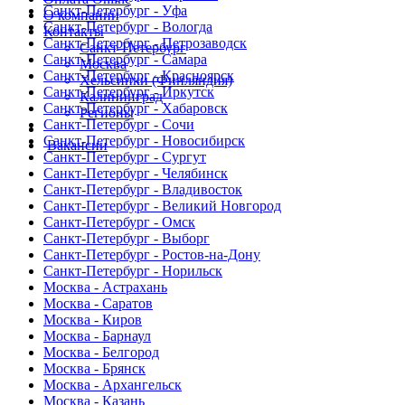
Санкт-Петербург - Уфа
О компании
Санкт-Петербург - Вологда
Контакты
Санкт-Петербург - Петрозаводск
Санкт-Петербург
Санкт-Петербург - Самара
Москва
Санкт-Петербург - Красноярск
Хельсинки (Финляндия)
Санкт-Петербург - Иркутск
Калининград
Санкт-Петербург - Хабаровск
Регионы
Санкт-Петербург - Сочи
Санкт-Петербург - Новосибирск
Вакансии
Санкт-Петербург - Сургут
Санкт-Петербург - Челябинск
Санкт-Петербург - Владивосток
Санкт-Петербург - Великий Новгород
Санкт-Петербург - Омск
Санкт-Петербург - Выборг
Санкт-Петербург - Ростов-на-Дону
Санкт-Петербург - Норильск
Москва - Астрахань
Москва - Саратов
Москва - Киров
Москва - Барнаул
Москва - Белгород
Москва - Брянск
Москва - Архангельск
Москва - Казань