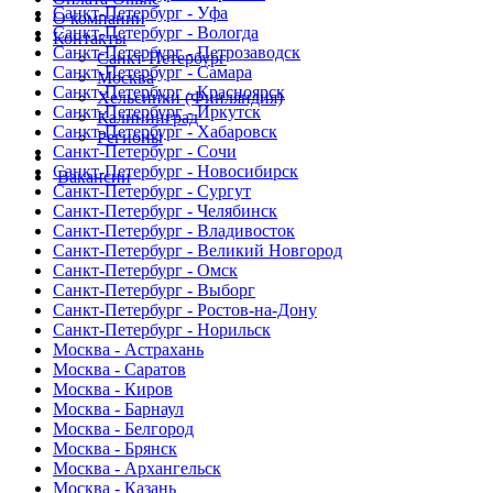
Санкт-Петербург - Уфа
О компании
Санкт-Петербург - Вологда
Контакты
Санкт-Петербург - Петрозаводск
Санкт-Петербург
Санкт-Петербург - Самара
Москва
Санкт-Петербург - Красноярск
Хельсинки (Финляндия)
Санкт-Петербург - Иркутск
Калининград
Санкт-Петербург - Хабаровск
Регионы
Санкт-Петербург - Сочи
Санкт-Петербург - Новосибирск
Вакансии
Санкт-Петербург - Сургут
Санкт-Петербург - Челябинск
Санкт-Петербург - Владивосток
Санкт-Петербург - Великий Новгород
Санкт-Петербург - Омск
Санкт-Петербург - Выборг
Санкт-Петербург - Ростов-на-Дону
Санкт-Петербург - Норильск
Москва - Астрахань
Москва - Саратов
Москва - Киров
Москва - Барнаул
Москва - Белгород
Москва - Брянск
Москва - Архангельск
Москва - Казань