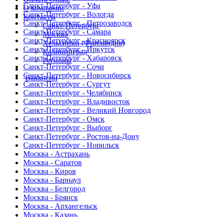
Санкт-Петербург - Уфа
О компании
Санкт-Петербург - Вологда
Контакты
Санкт-Петербург - Петрозаводск
Санкт-Петербург
Санкт-Петербург - Самара
Москва
Санкт-Петербург - Красноярск
Хельсинки (Финляндия)
Санкт-Петербург - Иркутск
Калининград
Санкт-Петербург - Хабаровск
Регионы
Санкт-Петербург - Сочи
Санкт-Петербург - Новосибирск
Вакансии
Санкт-Петербург - Сургут
Санкт-Петербург - Челябинск
Санкт-Петербург - Владивосток
Санкт-Петербург - Великий Новгород
Санкт-Петербург - Омск
Санкт-Петербург - Выборг
Санкт-Петербург - Ростов-на-Дону
Санкт-Петербург - Норильск
Москва - Астрахань
Москва - Саратов
Москва - Киров
Москва - Барнаул
Москва - Белгород
Москва - Брянск
Москва - Архангельск
Москва - Казань