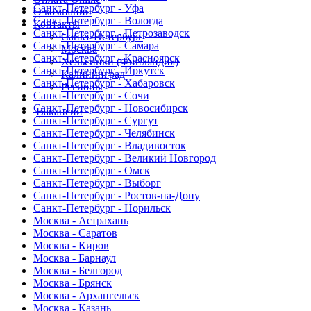
Санкт-Петербург - Уфа
О компании
Санкт-Петербург - Вологда
Контакты
Санкт-Петербург - Петрозаводск
Санкт-Петербург
Санкт-Петербург - Самара
Москва
Санкт-Петербург - Красноярск
Хельсинки (Финляндия)
Санкт-Петербург - Иркутск
Калининград
Санкт-Петербург - Хабаровск
Регионы
Санкт-Петербург - Сочи
Санкт-Петербург - Новосибирск
Вакансии
Санкт-Петербург - Сургут
Санкт-Петербург - Челябинск
Санкт-Петербург - Владивосток
Санкт-Петербург - Великий Новгород
Санкт-Петербург - Омск
Санкт-Петербург - Выборг
Санкт-Петербург - Ростов-на-Дону
Санкт-Петербург - Норильск
Москва - Астрахань
Москва - Саратов
Москва - Киров
Москва - Барнаул
Москва - Белгород
Москва - Брянск
Москва - Архангельск
Москва - Казань